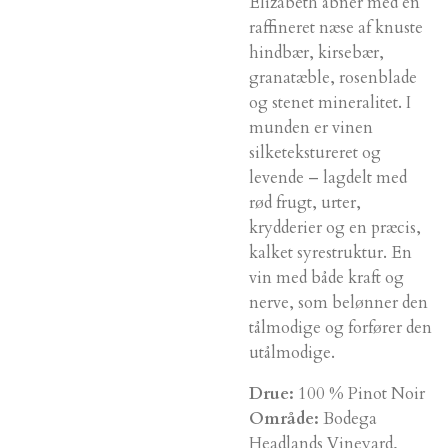
Elizabeth åbner med en
raffineret næse af knuste
hindbær, kirsebær,
granatæble, rosenblade
og stenet mineralitet. I
munden er vinen
silketekstureret og
levende – lagdelt med
rød frugt, urter,
krydderier og en præcis,
kalket syrestruktur. En
vin med både kraft og
nerve, som belønner den
tålmodige og forfører den
utålmodige.
Drue:
100 % Pinot Noir
Område:
Bodega
Headlands Vineyard,