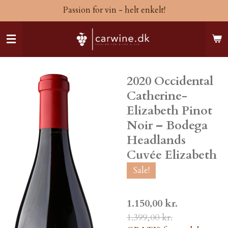
Passion for vin - helt enkelt!
Spring
til
hovedindhold
2020 Occidental
Catherine-
Elizabeth Pinot
Noir – Bodega
Headlands
Cuvée Elizabeth
Sale!
1.150,00 kr.
1.399,00 kr.