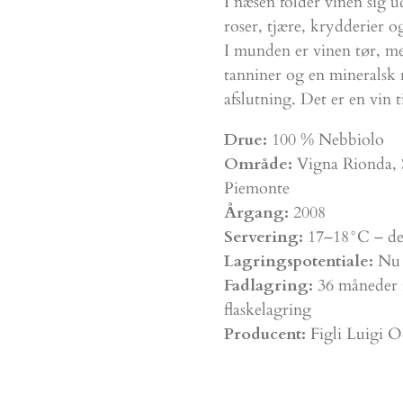
I næsen folder vinen sig 
roser, tjære, krydderier og
I munden er vinen tør, me
tanniner og en mineralsk 
afslutning. Det er en vin t
Drue:
100 % Nebbiolo
Område:
Vigna Rionda, 
Piemonte
Årgang:
2008
Servering:
17–18°C – dek
Lagringspotentiale:
Nu 
Fadlagring:
36 måneder i 
flaskelagring
Producent:
Figli Luigi 