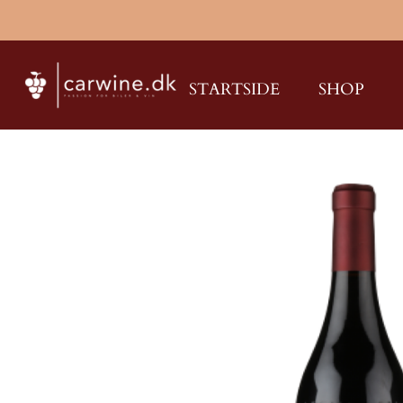
Spring
til
hovedindhold
STARTSIDE
SHOP