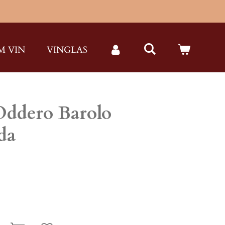
M VIN
VINGLAS
Oddero Barolo
da