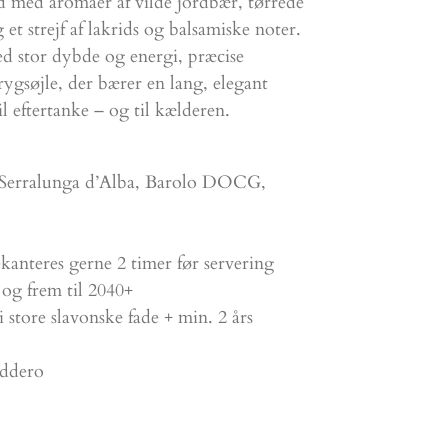
ud med aromaer af vilde jordbær, tørrede
 et strejf af lakrids og balsamiske noter.
d stor dybde og energi, præcise
rygsøjle, der bærer en lang, elegant
il eftertanke – og til kælderen.
Serralunga d’Alba, Barolo DOCG,
anteres gerne 2 timer før servering
og frem til 2040+
store slavonske fade + min. 2 års
Oddero