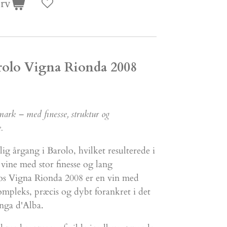
urv
rolo Vigna Rionda 2008
mark – med finesse, struktur og
.
lig årgang i Barolo, hvilket resulterede i
 vine med stor finesse og lang
os Vigna Rionda 2008 er en vin med
ompleks, præcis og dybt forankret i det
unga d'Alba.