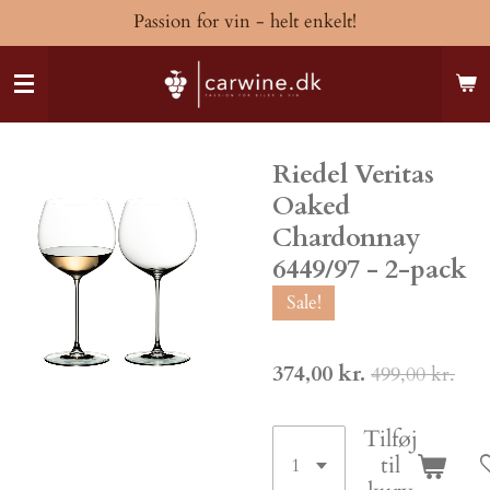
Passion for vin - helt enkelt!
Spring
til
hovedindhold
Riedel Veritas
Oaked
Chardonnay
6449/97 - 2-pack
Sale!
374,00 kr.
499,00 kr.
Tilføj
til