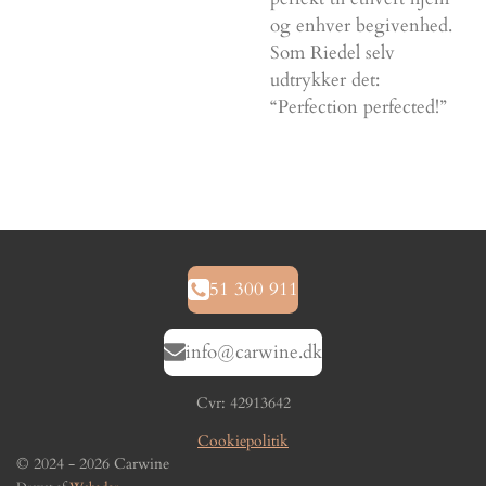
og enhver begivenhed.
Som Riedel selv
udtrykker det:
“Perfection perfected!”
51 300 911
info@carwine.dk
Cvr: 42913642
Cookiepolitik
© 2024 - 2026 Carwine